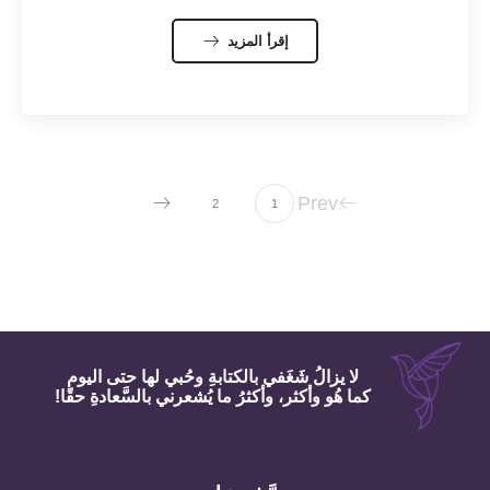
إقرأ المزيد
Prev
2
1
لا يزالُ شَغَفي بالكتابةِ وحُبي لها حتى اليوم
كما هُو وأكثر، وأكثرُ ما يُشعرني بالسَّعادةِ حقًا!