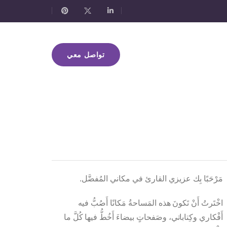
تواصل معي
مَرْحَبًا بِك عزيزي القارئ في مكاني المُفضَّل.
اخْتَرتُ أَنْ تَكونَ هذه المَساحةُ مَكانًا أَصُبُّ فيه
أَفْكاري وكِتاباتي، وصَفحاتٍ بيضاءَ أَخُطُّ فيها كُلَّ ما