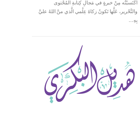
اكْتَسبْتُه مِنْ خبرةٍ في مَجالِ كِتابةِ المُحْتوى
والتَّحْرير، عَلَّها تَكونُ زكاةَ عِلْمي الَّذي منَّ اللهُ عليَّ
بِهِ…