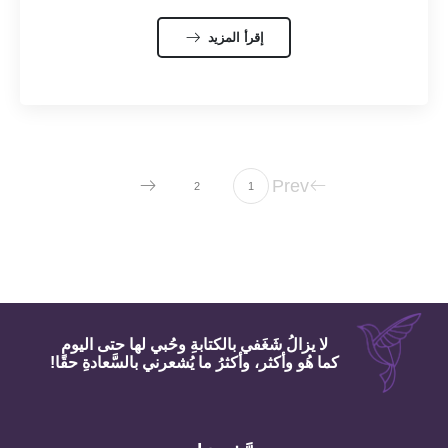
إقرأ المزيد
Prev
2
1
لا يزالُ شَغَفي بالكتابةِ وحُبي لها حتى اليوم
كما هُو وأكثر، وأكثرُ ما يُشعرني بالسَّعادةِ حقًا!